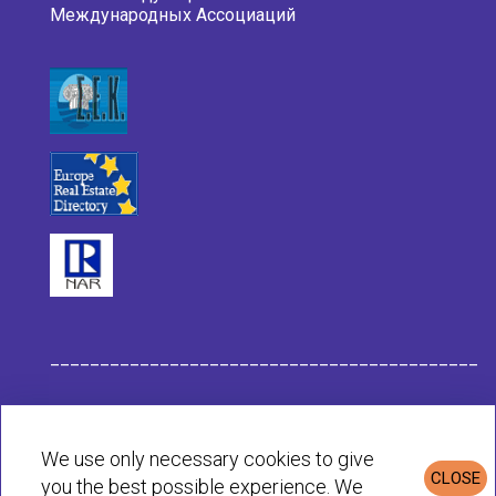
Международных Ассоциаций
___________________________________________
Данные компании Habit
We use only necessary cookies to give
CLOSE
you the best possible experience. We
Политика конфиденциальности и cookie