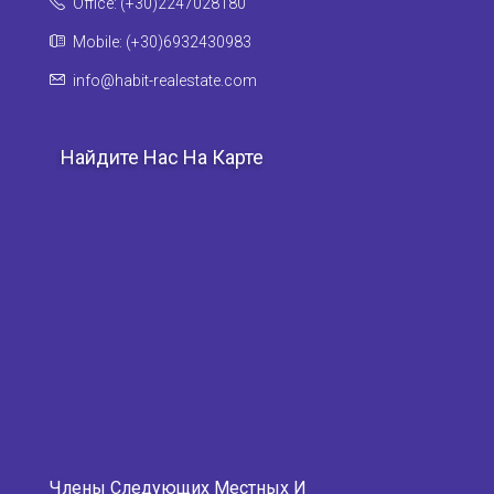
Office: (+30)2247028180
Mobile: (+30)6932430983
info@habit-realestate.com
Найдите Нас На Карте
Члены Следующих Местных И