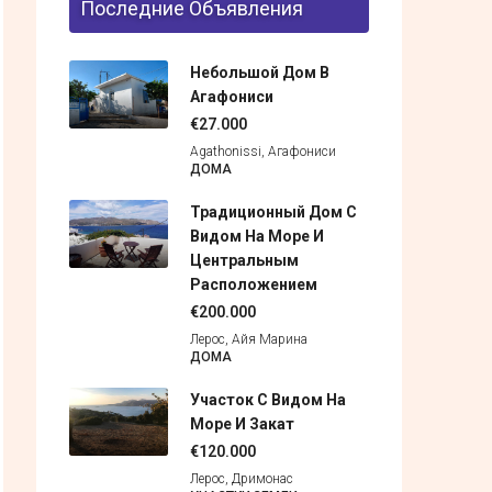
Последние Объявления
Небольшой Дом В
Агафониси
€27.000
Agathonissi, Агафониси
ДОМА
Традиционный Дом С
Видом На Море И
Центральным
Расположением
€200.000
Лерос, Айя Марина
ДОМА
Участок С Видом На
Море И Закат
€120.000
Лерос, Дримонас