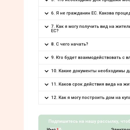
6. Я не гражданин ЕС. Какова проце
7. Как я могу получить вид на жите
ЕС?
8. С чего начать?
9. Кто будет взаимодействовать с 
10. Какие документы необходимы д
11. Каков срок действия вида на ж
12. Как я могу построить дом на ку
Подпишитесь на нашу рассылку, что
акции.
Имя
Электро