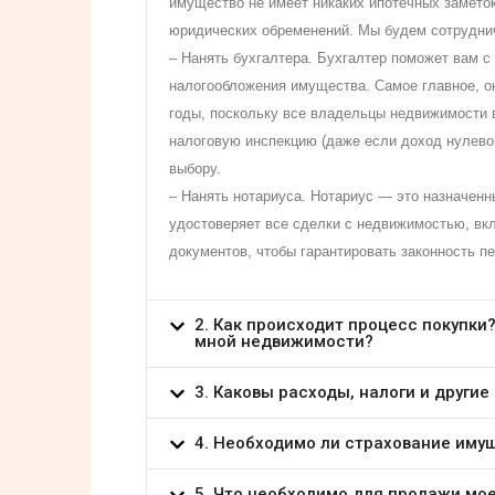
имущество не имеет никаких ипотечных заметок
юридических обременений. Мы будем сотрудни
– Нанять бухгалтера. Бухгалтер поможет вам с
налогообложения имущества. Самое главное, о
годы, поскольку все владельцы недвижимости 
налоговую инспекцию (даже если доход нулево
выбору.
– Нанять нотариуса. Нотариус — это назначенн
удостоверяет все сделки с недвижимостью, вк
документов, чтобы гарантировать законность п
2. Как происходит процесс покупки?
мной недвижимости?
3. Каковы расходы, налоги и другие
4. Необходимо ли страхование иму
5. Что необходимо для продажи мо