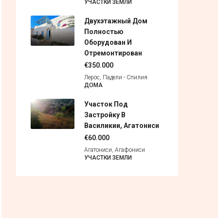
УЧАСТКИ ЗЕМЛИ
Двухэтажный Дом
Полностью
Оборудован И
Отремонтирован
€350.000
Лерос, Падели - Спилия
ДОМА
Участок Под
Застройку В
Василикии, Агатониси
€60.000
Агатониси, Агафониси
УЧАСТКИ ЗЕМЛИ