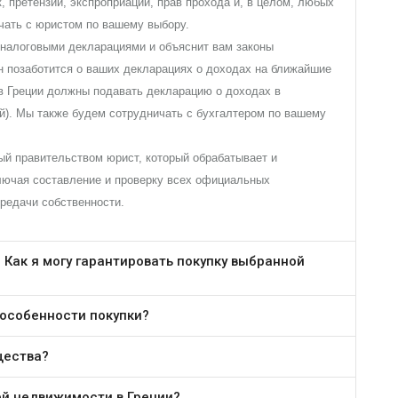
, претензий, экспроприаций, прав прохода и, в целом, любых
чать с юристом по вашему выбору.
 налоговыми декларациями и объяснит вам законы
н позаботится о ваших декларациях о доходах на ближайшие
в Греции должны подавать декларацию о доходах в
й). Мы также будем сотрудничать с бухгалтером по вашему
ый правительством юрист, который обрабатывает и
лючая составление и проверку всех официальных
ередачи собственности.
 Как я могу гарантировать покупку выбранной
 особенности покупки?
щества?
ей недвижимости в Греции?