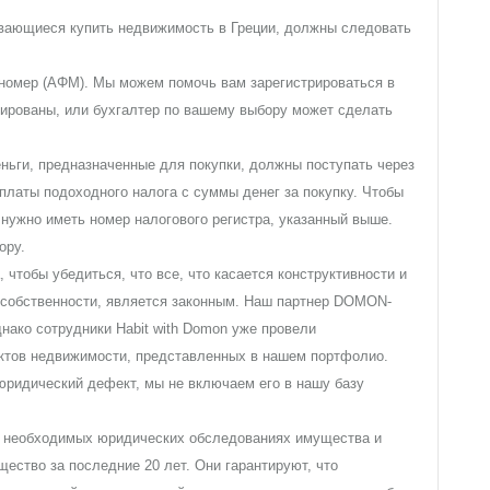
вающиеся купить недвижимость в Греции, должны следовать
 номер (ΑΦΜ). Мы можем помочь вам зарегистрироваться в
рированы, или бухгалтер по вашему выбору может сделать
еньги, предназначенные для покупки, должны поступать через
уплаты подоходного налога с суммы денег за покупку. Чтобы
 нужно иметь номер налогового регистра, указанный выше.
ору.
, чтобы убедиться, что все, что касается конструктивности и
 собственности, является законным. Наш партнер DOMON-
днако сотрудники Habit with Domon уже провели
ктов недвижимости, представленных в нашем портфолио.
юридический дефект, мы не включаем его в нашу базу
х необходимых юридических обследованиях имущества и
щество за последние 20 лет. Они гарантируют, что