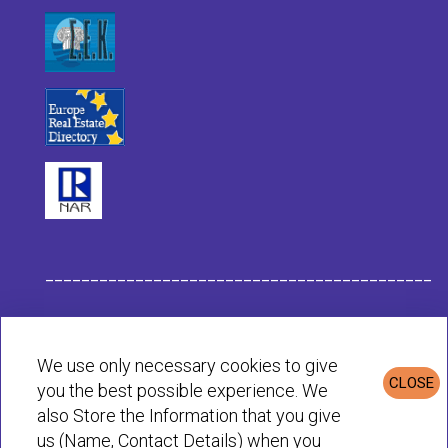
___________________________________________
Данные компании Habit
We use only necessary cookies to give
CLOSE
you the best possible experience. We
Политика конфиденциальности и cookie
also Store the Information that you give
us (Name, Contact Details) when you