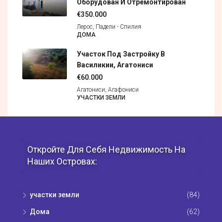
Оборудован И Отремонтирован
€350.000
Лерос, Падели - Спилия
ДОМА
Участок Под Застройку В
Василикии, Агатониси
€60.000
Агатониси, Агафониси
УЧАСТКИ ЗЕМЛИ
Откройте Для Себя Недвижимость На
Наших Островах:
участки земли
(84)
Дома
(62)