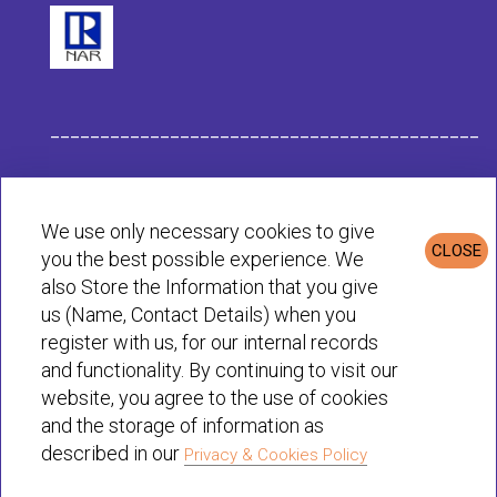
___________________________________________
Данные компании Habit
We use only necessary cookies to give
CLOSE
you the best possible experience. We
Политика конфиденциальности и cookie
also Store the Information that you give
us (Name, Contact Details) when you
register with us, for our internal records
© Habit 2001-2025 All rights reserved
and functionality. By continuing to visit our
website, you agree to the use of cookies
and the storage of information as
described in our
Privacy & Cookies Policy