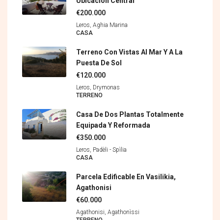
Ubicación Central
€200.000
Leros, Aghia Marina
CASA
Terreno Con Vistas Al Mar Y A La
Puesta De Sol
€120.000
Leros, Drymonas
TERRENO
Casa De Dos Plantas Totalmente
Equipada Y Reformada
€350.000
Leros, Padèli - Spìlia
CASA
Parcela Edificable En Vasilikia,
Agathonisi
€60.000
Agathonisi, Agathonìssi
TERRENO