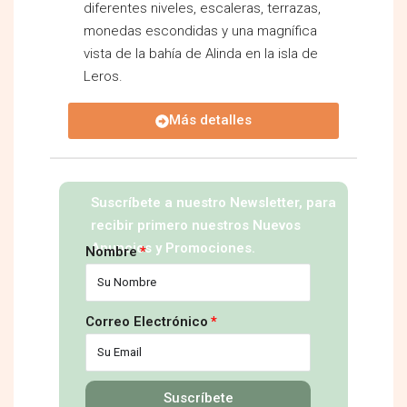
diferentes niveles, escaleras, terrazas,
monedas escondidas y una magnífica
vista de la bahía de Alinda en la isla de
Leros.
Más detalles
Suscríbete a nuestro Newsletter, para
recibir primero nuestros Nuevos
Anuncios y Promociones.
Nombre
Correo Electrónico
Suscríbete