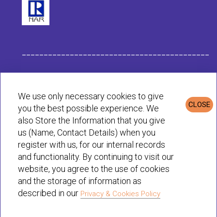
___________________________________________
Datos de la Empresa Habit
We use only necessary cookies to give
CLOSE
you the best possible experience. We
Política de Privacidad & Cookies
also Store the Information that you give
us (Name, Contact Details) when you
register with us, for our internal records
© Habit 2001-2025 All rights reserved
and functionality. By continuing to visit our
website, you agree to the use of cookies
and the storage of information as
described in our
Privacy & Cookies Policy