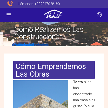
Llámanos:
+302247028180
Cómo Realizamos Las
Construcciones
Cómo Emprendemos
Las Obras
Tanto
si no
has
encontrado
una casa a tu
gusto (o si la