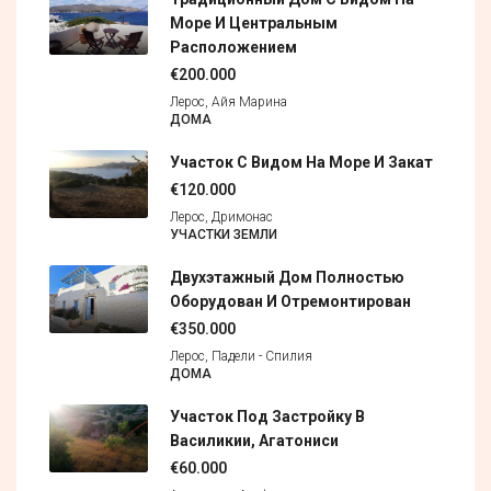
Море И Центральным
Расположением
€200.000
Лерос, Айя Марина
ДОМА
Участок С Видом На Море И Закат
€120.000
Лерос, Дримонас
УЧАСТКИ ЗЕМЛИ
Двухэтажный Дом Полностью
Оборудован И Отремонтирован
€350.000
Лерос, Падели - Спилия
ДОМА
Участок Под Застройку В
Василикии, Агатониси
€60.000