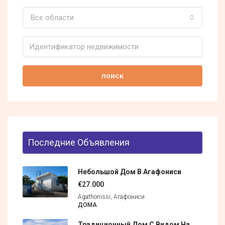
Все области
поиск
Последние Объявления
Небольшой Дом В Агафониси
€27.000
Agathonissi, Агафониси
ДОМА
Традиционный Дом С Видом На