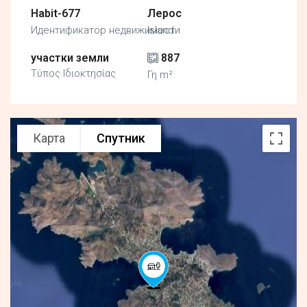
Habit-677
Лерос
Идентификатор недвижимости
Island
участки земли
887
Τύπος Ιδιοκτησίας
Γη m²
Карта
Спутник