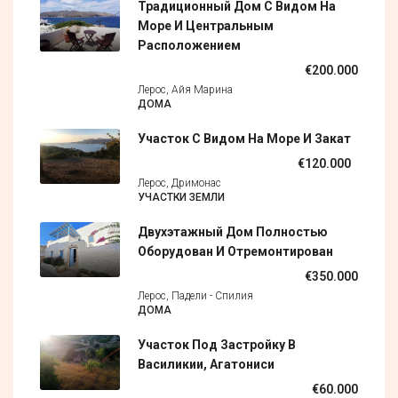
Традиционный Дом С Видом На
Море И Центральным
Расположением
€200.000
Лерос, Айя Марина
ДОМА
Участок С Видом На Море И Закат
€120.000
Лерос, Дримонас
УЧАСТКИ ЗЕМЛИ
Двухэтажный Дом Полностью
Оборудован И Отремонтирован
€350.000
Лерос, Падели - Спилия
ДОМА
Участок Под Застройку В
Василикии, Агатониси
€60.000