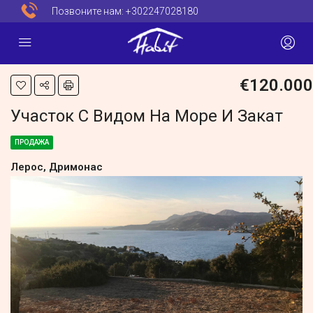
Позвоните нам:
+302247028180
€120.000
Участок С Видом На Море И Закат
ПРОДАЖА
Лерос, Дримонас