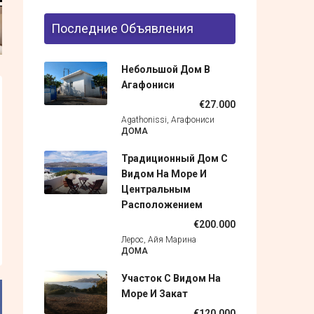
Последние Объявления
Небольшой Дом В
Агафониси
€27.000
Agathonissi, Агафониси
ДОМА
Традиционный Дом С
Видом На Море И
Центральным
Расположением
€200.000
Лерос, Айя Марина
ДОМА
Участок С Видом На
Море И Закат
€120.000