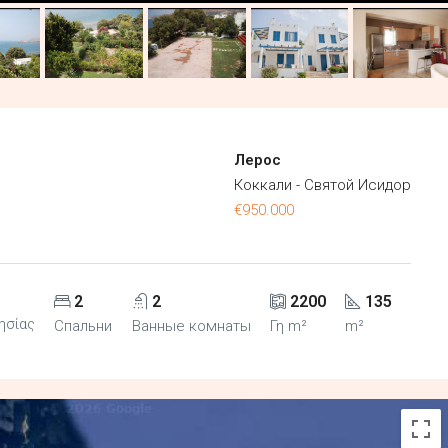
Лерос
Коккали - Святой Исидор
€950.000
2
2
2200
135
ησίας
Спальни
Ванные комнаты
Γη m²
m²