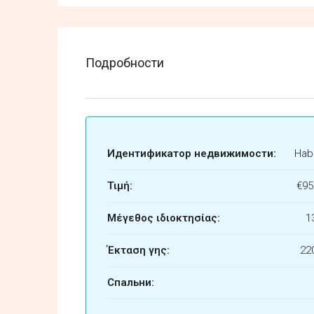
Подробности
Идентификатор недвижимости:
Habi
Τιμή:
€95
Μέγεθος ιδιοκτησίας:
1
Έκταση γης:
22
Спальни: