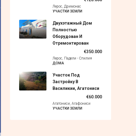
Лерос, Дримонас
УЧАСТКИ ЗЕМЛИ
Двухэтажный Дом
Полностью
Оборудован И
Отремонтирован
€350.000
Лерос, Падели - Спилия
ДОМА
Участок Под
Застройку В
Василикии, Агатониси
€60.000
Агатониси, Агафониси
УЧАСТКИ ЗЕМЛИ