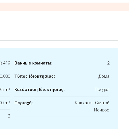
t-419
Ванные комнаты:
2
0.000
Τύπος Ιδιοκτησίας:
Дома
35 m²
Κατάσταση Ιδιοκτησίας:
Продал
00 m²
Περιοχή:
Коккали - Святой
Исидор
2