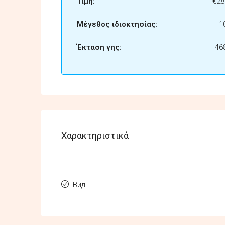
Τιμή:
€28
Μέγεθος ιδιοκτησίας:
1
Έκταση γης:
46
Χαρακτηριστικά
Вид