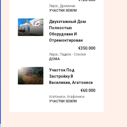
Лерос, Дримонас
УЧАСТКИ ЗЕМЛИ
Двухэтажный Дом
Полностью
Оборудован И
Отремонтирован
€350.000
Лерос, Падели - Спилия
ДОМА
Участок Под
Застройку В
Василикии, Агатониси
€60.000
Агатониси, Агафониси
УЧАСТКИ ЗЕМЛИ