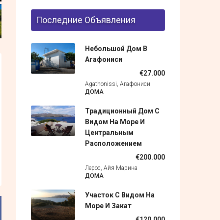
Последние Объявления
Небольшой Дом В
Агафониси
€27.000
Agathonissi, Агафониси
ДОМА
Традиционный Дом С
Видом На Море И
Центральным
Расположением
€200.000
Лерос, Айя Марина
ДОМА
Участок С Видом На
Море И Закат
€120.000