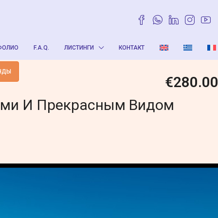
ФОЛИО
F.A.Q.
ЛИСТИНГИ
КОНТАКТ
НДЫ
€280.0
ами И Прекрасным Видом