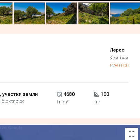
Лерос
Критони
€280.000
 участки земли
4680
100
Ιδιοκτησίας
Γη m²
m²