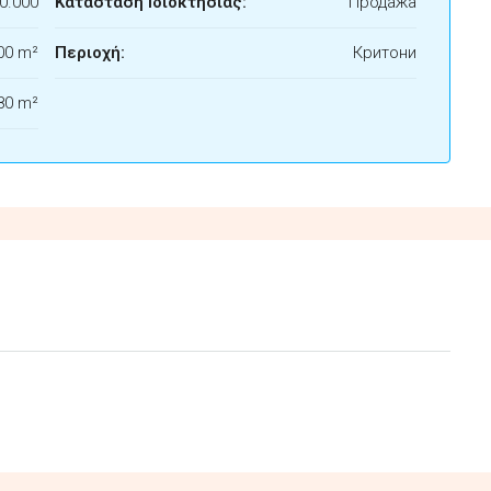
0.000
Κατάσταση Ιδιοκτησίας:
Продажа
00 m²
Περιοχή:
Критони
80 m²