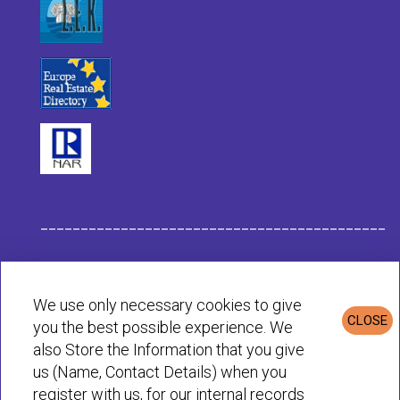
___________________________________________
Данные компании Habit
We use only necessary cookies to give
CLOSE
you the best possible experience. We
Политика конфиденциальности и cookie
also Store the Information that you give
us (Name, Contact Details) when you
register with us, for our internal records