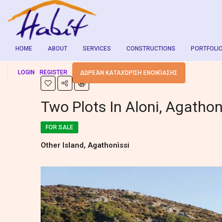
HOME
ABOUT
SERVICES
CONSTRUCTIONS
PORTFOLI
LOGIN
REGISTER
ΔΩΡΕΆΝ ΚΑΤΑΧΏΡΙΣΗ ΕΝΟΙΚΊΑΣΗΣ
Two Plots In Aloni, Agathon
FOR SALE
Other Island, Agathonìssi