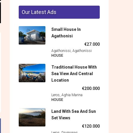
Our Latest Ads
Small House In
Agathonisi
€27.000
Agathonissi, Agathonìssi
HOUSE
Traditional House With
Sea View And Central
Location
€200.000
Leros, Aghia Marina
HOUSE
Land With Sea And Sun
Set Views
€120.000
Leros, Drymonas