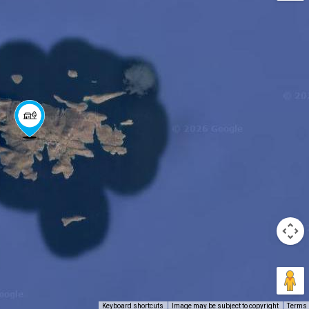
Keyboard shortcuts
Image may be subject to copyright
Terms