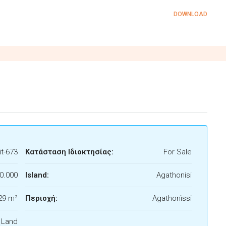
DOWNLOAD
t-673
Κατάσταση Ιδιοκτησίας:
For Sale
0.000
Island:
Agathonisi
29 m²
Περιοχή:
Agathonìssi
f Land