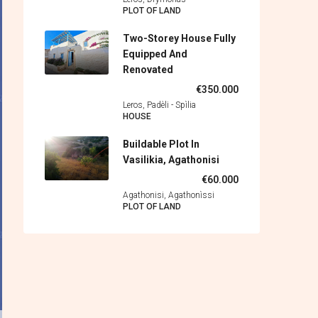
PLOT OF LAND
Two-Storey House Fully
Equipped And
Renovated
€350.000
Leros, Padèli - Spìlia
HOUSE
Buildable Plot In
Vasilikia, Agathonisi
€60.000
Agathonisi, Agathonìssi
PLOT OF LAND