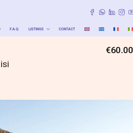
O
F.A.Q.
LISTINGS
CONTACT
€60.0
isi