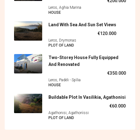
€200.000
Leros, Aghia Marina
HOUSE
Land With Sea And Sun Set Views
€120.000
Leros, Drymonas
PLOT OF LAND
Two-Storey House Fully Equipped
And Renovated
€350.000
Leros, Padèli - Spìlia
HOUSE
Buildable Plot In Vasilikia, Agathonisi
€60.000
Agathonisi, Agathonìssi
PLOT OF LAND