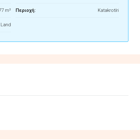
77 m²
Περιοχή:
Katakrotíri
f Land