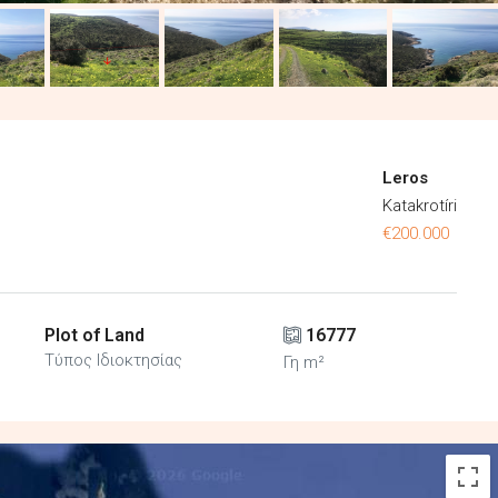
Leros
Katakrotíri
€200.000
Plot of Land
16777
Τύπος Ιδιοκτησίας
Γη m²