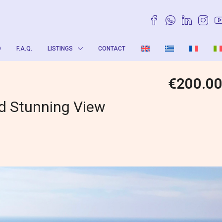
O
F.A.Q.
LISTINGS
CONTACT
€200.0
d Stunning View