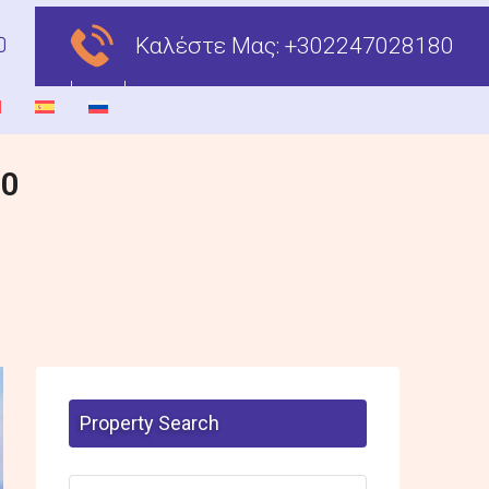
Καλέστε Μας:
+302247028180
00
Property Search