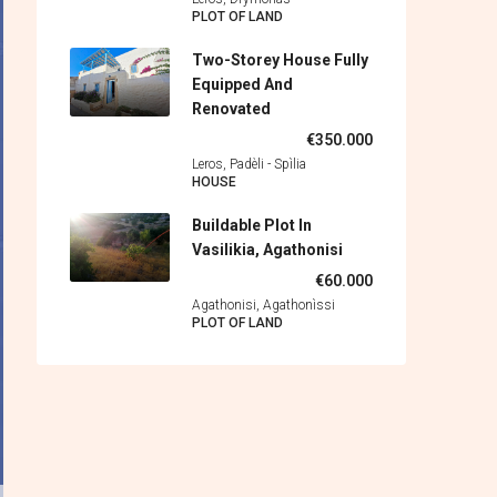
PLOT OF LAND
Two-Storey House Fully
Equipped And
Renovated
€350.000
Leros, Padèli - Spìlia
HOUSE
Buildable Plot In
Vasilikia, Agathonisi
€60.000
Agathonisi, Agathonìssi
PLOT OF LAND