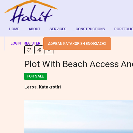
HOME
ABOUT
SERVICES
CONSTRUCTIONS
PORTFOLI
LOGIN
REGISTER
ΔΩΡΕΆΝ ΚΑΤΑΧΏΡΙΣΗ ΕΝΟΙΚΊΑΣΗΣ
Plot With Beach Access An
FOR SALE
Leros, Katakrotíri