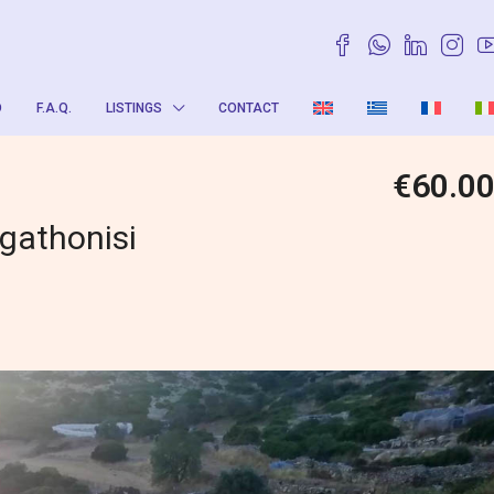
O
F.A.Q.
LISTINGS
CONTACT
€60.0
Agathonisi