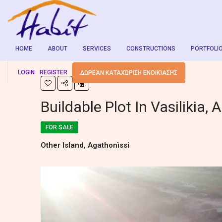
HOME
ABOUT
SERVICES
CONSTRUCTIONS
PORTFOLI
LOGIN
REGISTER
ΔΩΡΕΆΝ ΚΑΤΑΧΏΡΙΣΗ ΕΝΟΙΚΊΑΣΗΣ
Buildable Plot In Vasilikia, 
FOR SALE
Other Island, Agathonìssi