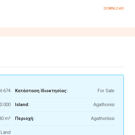
DOWNLOAD
t-674
Κατάσταση Ιδιοκτησίας:
For Sale
0.000
Island:
Agathonisi
30 m²
Περιοχή:
Agathonìssi
f Land