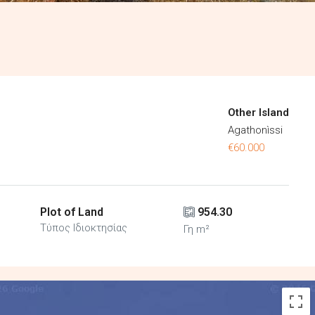
Other Island
Agathonìssi
€60.000
Plot of Land
954.30
Τύπος Ιδιοκτησίας
Γη m²