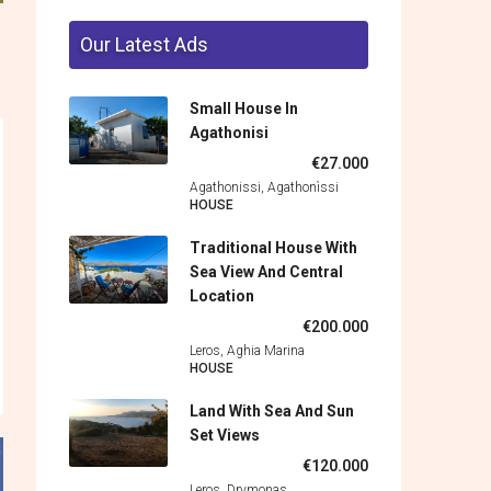
Our Latest Ads
Small House In
Agathonisi
€27.000
Agathonissi, Agathonìssi
HOUSE
Traditional House With
Sea View And Central
Location
€200.000
Leros, Aghia Marina
HOUSE
Land With Sea And Sun
Set Views
€120.000
Leros, Drymonas