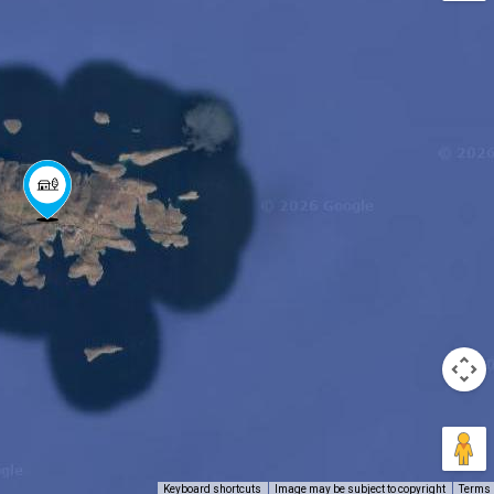
Keyboard shortcuts
Image may be subject to copyright
Terms