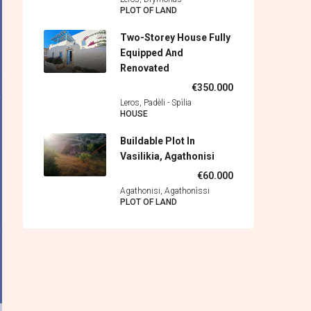
PLOT OF LAND
Two-Storey House Fully
Equipped And
Renovated
€350.000
Leros, Padèli - Spìlia
HOUSE
Buildable Plot In
Vasilikia, Agathonisi
€60.000
Agathonisi, Agathonìssi
PLOT OF LAND