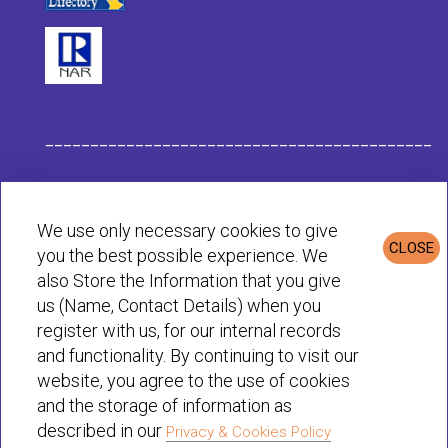
___________________________________________
Données de l'Entreprise Habit
We use only necessary cookies to give
CLOSE
you the best possible experience. We
Politique de Confidentialité et de Cookies
also Store the Information that you give
us (Name, Contact Details) when you
register with us, for our internal records
© Habit 2001-2025 All rights reserved
and functionality. By continuing to visit our
website, you agree to the use of cookies
and the storage of information as
described in our
Privacy & Cookies Policy