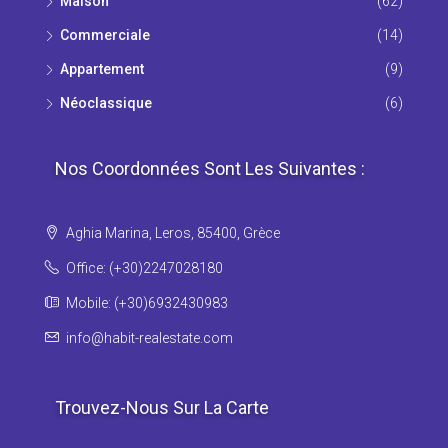
Maison
(62)
Commerciale
(14)
Appartement
(9)
Νéoclassique
(6)
Nos Coordonnées Sont Les Suivantes :
Aghia Marina, Leros, 85400, Grèce
Office: (+30)2247028180
Mobile: (+30)6932430983
info@habit-realestate.com
Trouvez-Nous Sur La Carte