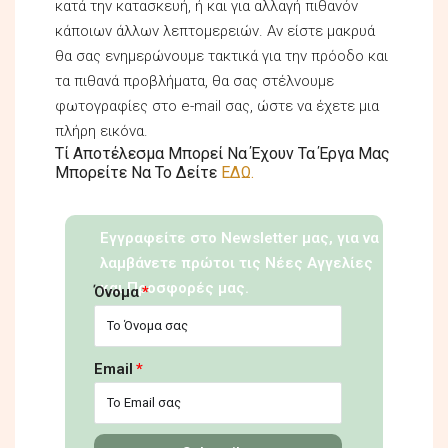
κατά την κατασκευή, ή και για αλλαγή πιθανόν
κάποιων άλλων λεπτομερειών. Αν είστε μακρυά
θα σας ενημερώνουμε τακτικά για την πρόοδο και
τα πιθανά προβλήματα, θα σας στέλνουμε
φωτογραφίες στο e-mail σας, ώστε να έχετε μια
πλήρη εικόνα.
Tί Αποτέλεσμα Μπορεί Να Έχουν Τα Έργα Μας
Μπορείτε Να Το Δείτε
ΕΔΩ.
Εγγραφείτε στο Newsletter μας, για να
λαμβάνετε πρώτοι τις Νέες Αγγελίες
και Προσφορές μας.
Όνομα
Email