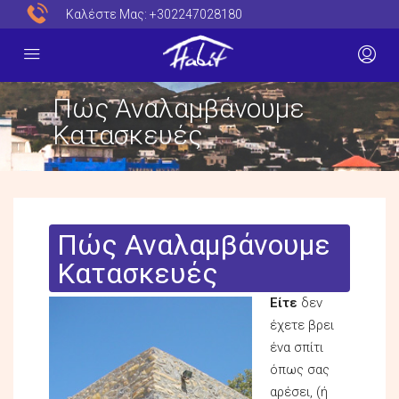
Καλέστε Μας:
+302247028180
Πώς Αναλαμβάνουμε
Κατασκευές
Πώς Αναλαμβάνουμε
Κατασκευές
Είτε
δεν
έχετε βρει
ένα σπίτι
όπως σας
αρέσει, (ή