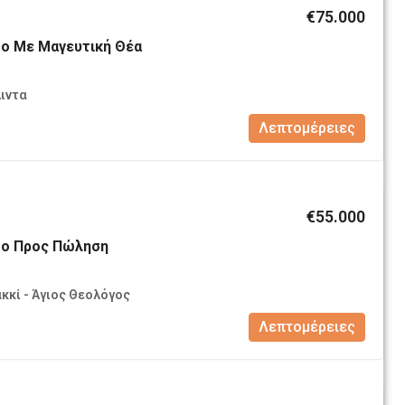
€75.000
ο Με Μαγευτική Θέα
λιντα
Λεπτομέρειες
€55.000
ο Προς Πώληση
κκί - Άγιος Θεολόγος
Λεπτομέρειες