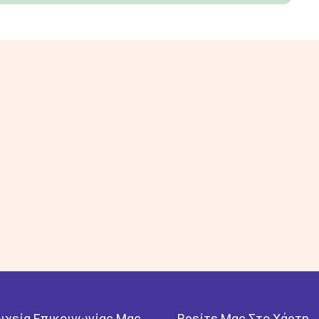
οιχεία Επικοινωνίας Μας
Βρείτε Μας Στο Χάρτη