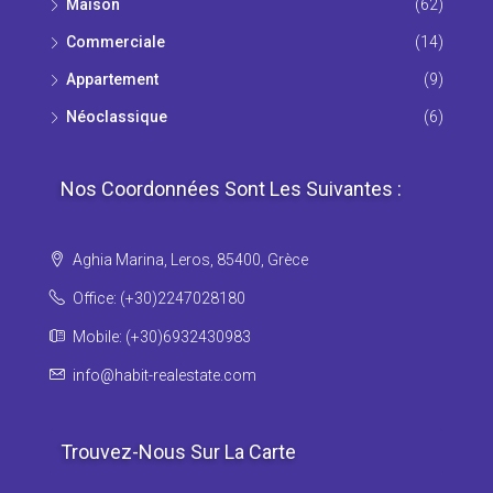
Maison
(62)
Commerciale
(14)
Appartement
(9)
Νéoclassique
(6)
Nos Coordonnées Sont Les Suivantes :
Aghia Marina, Leros, 85400, Grèce
Office: (+30)2247028180
Mobile: (+30)6932430983
info@habit-realestate.com
Trouvez-Nous Sur La Carte