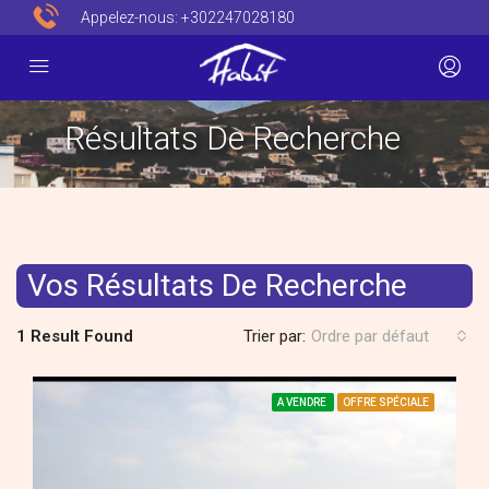
Appelez-nous:
+302247028180
Résultats De Recherche
Vos Résultats De Recherche
1 Result Found
Trier par:
Ordre par défaut
A VENDRE
OFFRE SPÉCIALE