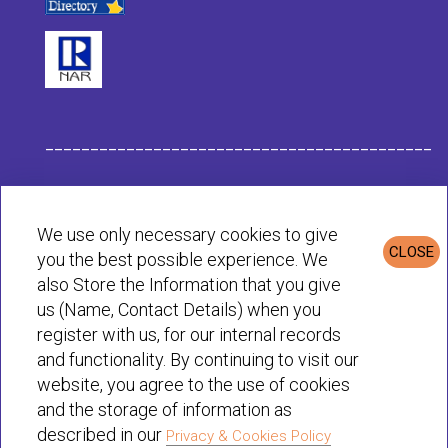
___________________________________________
Données de l'Entreprise Habit
We use only necessary cookies to give
CLOSE
you the best possible experience. We
Politique de Confidentialité et de Cookies
also Store the Information that you give
us (Name, Contact Details) when you
register with us, for our internal records
© Habit 2001-2025 All rights reserved
and functionality. By continuing to visit our
website, you agree to the use of cookies
and the storage of information as
described in our
Privacy & Cookies Policy