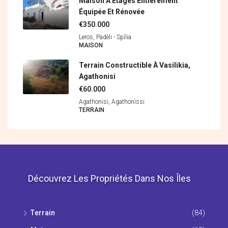
Maison À Étages Entièrement
Équipée Et Rénovée
€350.000
Leros, Padèli - Spìlia
MAISON
Terrain Constructible À Vasilikia,
Agathonisi
€60.000
Agathonisi, Agathonìssi
ΤERRAIN
Découvrez Les Propriétés Dans Nos Îles
Τerrain
(84)