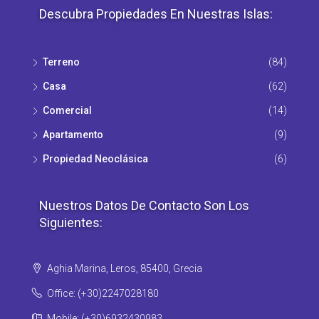
Descubra Propiedades En Nuestras Islas:
Terreno
(84)
Casa
(62)
Comercial
(14)
Apartamento
(9)
Propiedad Νeoclásica
(6)
Nuestros Datos De Contacto Son Los
Siguientes:
Aghia Marina, Leros, 85400, Grecia
Office: (+30)2247028180
Mobile: (+30)6932430983