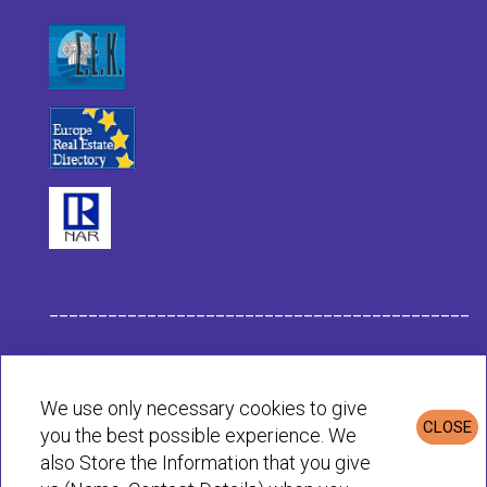
___________________________________________
Datos de la Empresa Habit
We use only necessary cookies to give
CLOSE
you the best possible experience. We
Política de Privacidad & Cookies
also Store the Information that you give