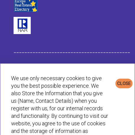
___________________________________________
Στοιχεία Eταιρείας Habit
We use only necessary cookies to give
CLOSE
you the best possible experience. We
Πολιτική Απορρήτου & Cookies
also Store the Information that you give
us (Name, Contact Details) when you
register with us, for our internal records
© Habit 2001-2025 All rights reserved
and functionality. By continuing to visit our
website, you agree to the use of cookies
and the storage of information as