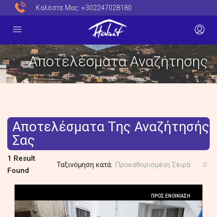
Καλέστε Μας:
+302247028180
Αποτελέσματα Αναζήτησης
Αποτελέσματα Της Αναζήτησής
Σας
1 Result
Ταξινόμηση κατά:
Προκαθορισμένη Σειρά
Found
ΠΡΟΣ ΕΝΟΙΚΊΑΣΗ