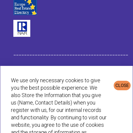
___________________________________________
Στοιχεία Eταιρείας Habit
We use only necessary cookies to give
CLOSE
you the best possible experience. We
Πολιτική Απορρήτου & Cookies
also Store the Information that you give
us (Name, Contact Details) when you
register with us, for our internal records
© Habit 2001-2025 All rights reserved
and functionality. By continuing to visit our
website, you agree to the use of cookies
and the storage of information as