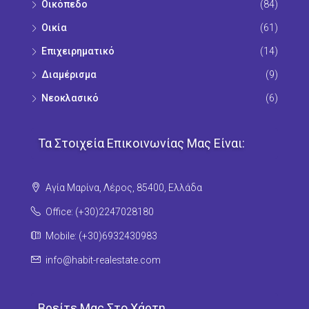
Οικόπεδo
(84)
Οικία
(61)
Επιχειρηματικό
(14)
Διαμέρισμα
(9)
Νεοκλασικό
(6)
Τα Στοιχεία Επικοινωνίας Μας Είναι:
Αγία Μαρίνα, Λέρος, 85400, Ελλάδα
Office: (+30)2247028180
Mobile: (+30)6932430983
info@habit-realestate.com
Βρείτε Μας Στο Χάρτη